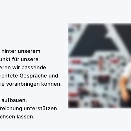
ES
ft hinter unserem
unkt für unsere
ieren wir passende
richtete Gespräche und
sie voranbringen können.
 aufbauen,
rreichung unterstützen
chsen lassen.