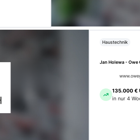
Haustechnik
Jan Holewa - Owe
www.owegl
135.000 €
in nur 4 W