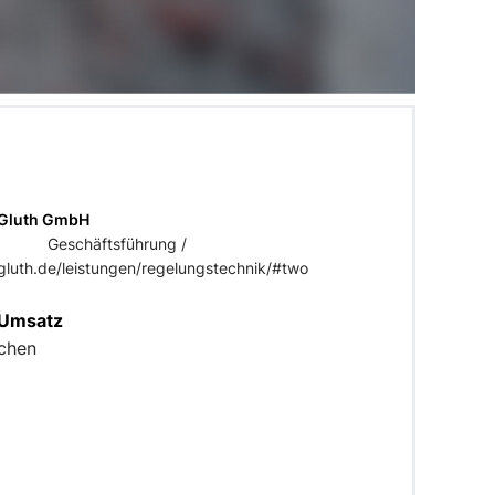
 Gluth GmbH
Geschäftsführung /
uth.de/leistungen/regelungstechnik/#two
 Umsatz
ochen