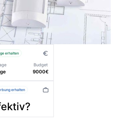
ge erhalten
rage
Budget
age
9000€
rbung erhalten
ektiv?