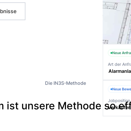
bnisse
Neue Anfra
Art der Anf
Alarmanl
Die IN3S-Methode
Neue Bewe
Jobposition
 ist unsere Methode so eff
Verkäufer