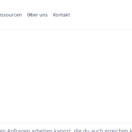
essourcen
Über uns
Kontakt
Der wahre Grund für ein
überdurchschnittlich
hohe Erreichbarkeit
den Anfragen arbeiten kannst, die du auch erreichen 