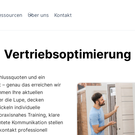
essourcen
Über uns
Kontakt
Vertriebsoptimierung
hlussquoten und ein
 – genau das erreichen wir
men Ihre aktuellen
er die Lupe, decken
ckeln individuelle
raxisnahes Training, klare
chtete Kommunikation stellen
kontakt professionell